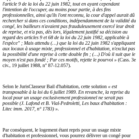
l'article 9 de la loi du 22 juin 1982, tout en ayant cependant
l'intention de l'occuper, au moins pour partie, à des fins
professionnelles, ainsi qu'ils l'ont reconnu, la cour d'appel aurait dû
rechercher si dans ces conditions, indépendamment de la validité du
congé, les bailleurs n'avaient pas frauduleusement exercé leur droit
de reprise, et n'a pas, dès lors, légalement justifié sa décision au
regard des articles 9 et 68 de la loi du 22 juin 1982, applicable à
l'espèce" ; Mais attendu (…) que la loi du 22 juin 1982 s'appliquant
aux locaux à usage mixte, professionnel et d'habitation, n'exclut pas
la possibilité d'une reprise à cette double fin ; (…) D'où il suit que le
moyen n'est pas fondé ; Par ces motifs, rejette le pourvoi »
(Cass. 3e
civ., 19 juillet 1988, n° 87-12.057).
Selon le JurisClasseur Bail d'habitation, cette solution
« est
transposable à la loi du 6 juillet 1989. En revanche, la reprise du
local pour un usage exclusivement professionnel ne serait pas
possible (J. Lafond et B. Vial-Pedroletti, Les baux d'habitation :
Litec imm. 2017, n° 1783) ».
Par conséquent, le logement étant repris pour un usage mixte
d'habitation et professionnel, vous pourrez délivrer un congé pour