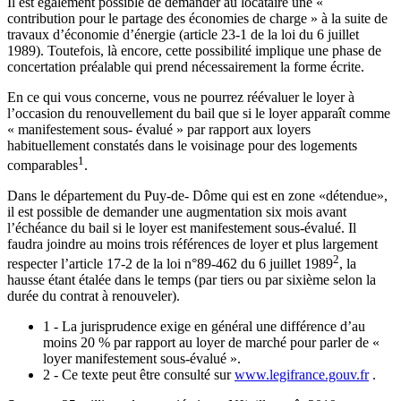
Il est également possible de demander au locataire une «
contribution pour le partage des économies de charge » à la suite de
travaux d’économie d’énergie (article 23-1 de la loi du 6 juillet
1989). Toutefois, là encore, cette possibilité implique une phase de
concertation préalable qui prend nécessairement la forme écrite.
En ce qui vous concerne, vous ne pourrez réévaluer le loyer à
l’occasion du renouvellement du bail que si le loyer apparaît comme
« manifestement sous- évalué » par rapport aux loyers
habituellement constatés dans le voisinage pour des logements
1
comparables
.
Dans le département du Puy-de- Dôme qui est en zone «détendue»,
il est possible de demander une augmentation six mois avant
l’échéance du bail si le loyer est manifestement sous-évalué. Il
faudra joindre au moins trois références de loyer et plus largement
2
respecter l’article 17-2 de la loi n°89-462 du 6 juillet 1989
, la
hausse étant étalée dans le temps (par tiers ou par sixième selon la
durée du contrat à renouveler).
1 - La jurisprudence exige en général une différence d’au
moins 20 % par rapport au loyer de marché pour parler de «
loyer manifestement sous-évalué ».
2 - Ce texte peut être consulté sur
www.legifrance.gouv.fr
.