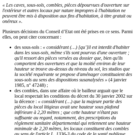
« Les caves, sous-sols, combles, pièces dépourvues d'ouverture sur
l'extérieur et autres locaux par nature impropres à l'habitation ne
peuvent être mis à disposition aux fins d'habitation, à titre gratuit ou
onéreux »
.
Plusieurs décisions du Conseil d’Etat ont été prises en ce sens. Parmi
elles, on peut citer concernant :
des sous-sols :
« considérant (…) [qu’]il est interdit d'habiter
dans les sous-sols, même s'ils sont pourvus d'une ouverture ;
qu'il ressort des pièces versées au dossier que, bien qu'ils
comportent des ouvertures et que la moitié environ de leur
hauteur se trouve au-dessus du niveau du sol, les studios que
la société requérante se propose d'aménager constituaient des
sous-sols au sens des dispositions susanalysées »
(4 janvier
1985, n° 47248) ;
des combles, dans une affaire où le bailleur arguait que le
local respectait les conditions du décret du 30 janvier 2002 sur
la décence :
« considérant (…) que la majeure partie des
pièces du local litigieux avait une hauteur sous plafond
inférieure à 2,20 mètres ; que cette hauteur n'étant pas
suffisante au regard, notamment, des prescriptions du
règlement sanitaire départemental qui retiennent une hauteur
minimale de 2,20 mètres, les locaux constituent des combles
au sens de l'article L. 1336-3 du code de la santé publique,